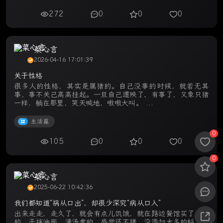
272
0
0
0
菜心言
2026-04-16 17:01:39
关于性格
很多人的性格，其实是属猪的。自己没事的时候，就若无其
事，事不关己高高挂起。一旦自己遭殃了、有事了，又象只猪
一样，躺在那里，哭天喊地，嗷嗷大叫。 ...
生活篇
0
105
0
0
0
0
菜心言
2025-06-22 10:42:36
我们都知道“祸从口出”，却很少深究“病从口入”
出来走走，走久了，就会有点儿饥饿，就在路边餐馆买了份吃
的，干拌油面，清汤煮的，感觉还不错，没添加太多的料，就