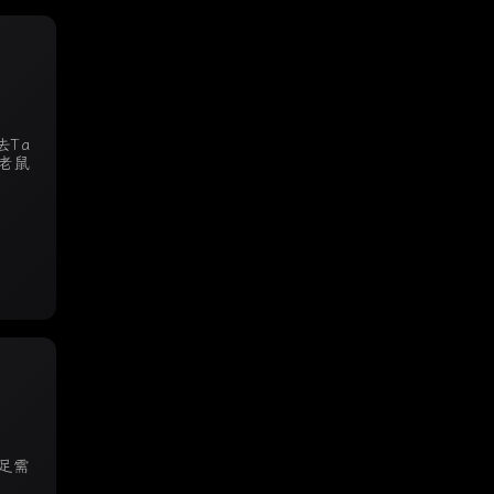
Ta
老鼠
足需