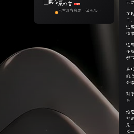
只
菜心言
天空没有痕迹，但鸟儿早
在
已飞过。
干
进
情
这
多
都
最
的
会
对
系
婚
都
是
捞