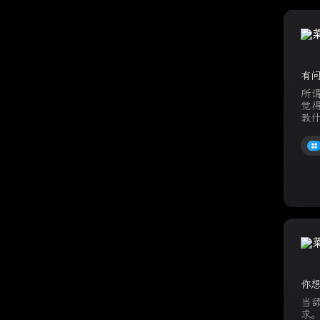
有
所
觉
教什
你想
当
求。 