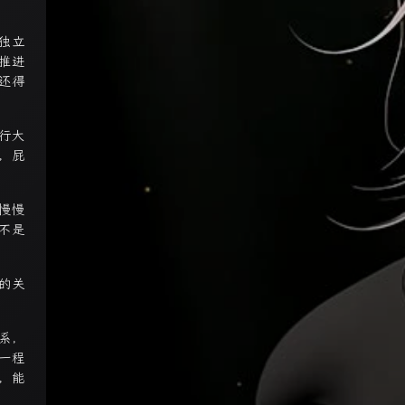
独立
推进
还得
行大
，屁
慢慢
不是
的关
系，
一程
，能