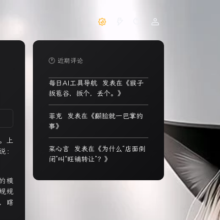
🕐 近期评论
每日AI工具导航
发表在《
猴子
扳苞谷，扳个，丢个。
》
菲克
发表在《
翻脸就一巴掌的
事
》
。上
菜心言
发表在《
为什么“店面倒
说：
闭”叫“旺铺转让”？
》
的模
规规
，瞎