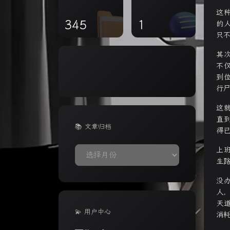
这
345
1
的
只
其
不
到
行
这
直
📚 文章归档
得
📚
上
生
文
章
没
归
人
档
天
💫 用户中心
消