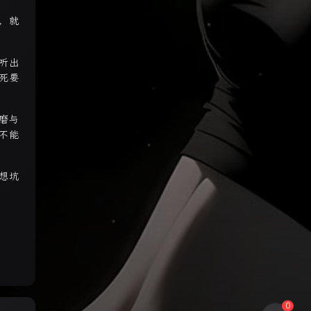
，就
听出
死要
磨与
不能
想坑
0