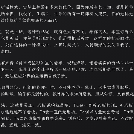
种听话模式，实际上并没有多大的代价，因为你所有的一切，都是被你
人所承担，钱没了，生病了，生活的所有一切都有人兜底，你的无忧无
不过转嫁给了给你兜底的人而已。
次，就是上班，这种听话呢，就有点大有不同，养你的人，希望你听话
仅仅是听话。你除了听话之外，你还得把话听对，这样才能把事做对，
位，处在这样的一种模式中，上班时间长了，人就渐渐的丢失自我了，
尸走肉。
就有点像《肖申克监狱》里的老布，规规矩矩，老老实实的听话了几十
到有一天，离开了这个让他听话一辈子的地方，连生活都是问题了，最
已，无法适应外界的生活而自我了断。
班如同监狱，组织能养你一时，不可能养你一辈子，大多数离开职场，
路的时候，脑子都是混乱的，被外界的未知所恐惧，胆战心惊，畏首畏
办法，这就是员工。老板说啥就是啥，Ta会一直听老板的话。听老板
，永远超越不了老板。Ta会一直做无用功。Ta误以为量大出奇迹，Ta误
道酬勤，Ta误以为梅花香自苦寒来。到最后，才发现原来自己，不过就
耗品，还玩一波又一波。