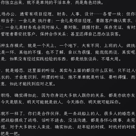
要你独立出来，就不是单纯的干活本身，而是角色切换。
现场办公，通常有项目经理、财务、人事、设计……各管一块；但你
，相当于：
一会儿是 执行者；
一会儿是
项目经理
，要跟客户确认需求、
度；一会儿是
财务或合同对接人
，要对账、提醒付款、保存凭证、有时
绪管理者
要安抚客户、保持合作关系；甚至还得自己想办法获客。
两种生存模式，就是一个天上、一个地下，大有不同，上班的人，做执
就是一环，其他的不懂，也不了解，自以为很懂，能侃侃而谈，其实呢
不是，如果没有经过实践检验的东西，都是纸张谈兵，不堪大用。
后，就是婚恋，这里面的听话，其实与上面的都没什么区别，只不过人
成长的，才会意识到，所谓的听话，绝不单单就是听话，要听得懂，而
错意，如此才能找到应对之策。
于职场，确实得如此，因为你身边大多数人跟你的关系，都是亦敌亦友
，今天是朋友，明天可能就是敌人，今天捧你，明天就可能踩你。
恋就不一样了，你们是合作伙伴，是一条战船上的人，很多人的婚恋关
是把战船搞成了战场，话听不进去，没法沟通，都是各怀心腹事，走完
一程，对于大多数女人来说，确实如此，趁年轻的时候，时机好的时候
一把是一把。