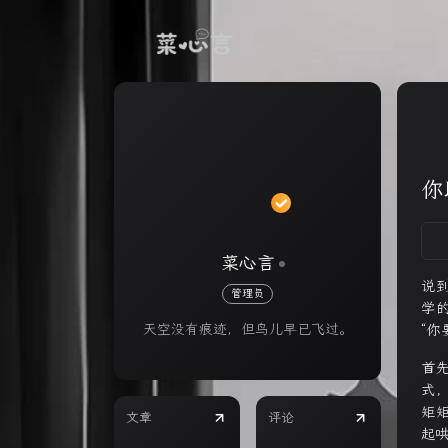
你
菜心言
说
管理员
学
天空没有痕迹，但鸟儿早已飞过。
“你
首
式
矩
文章
评论
起