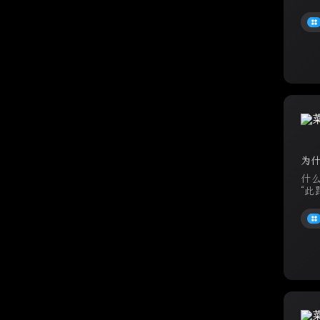
为
什
“此