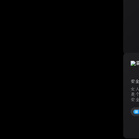
安
女
是
安
感，