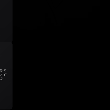
要你
才有
安全