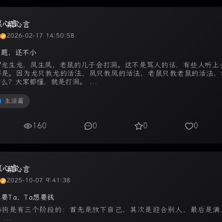
菜心言
2026-02-17 14:50:58
问题，还不小
谓龙生龙，凤生凤，老鼠的儿子会打洞。这不是骂人的话，有些人听上去
得是。因为龙只教龙的活法、凤只教凤的活法、老鼠只教老鼠的活法，
么？大家都懂，就是打洞。 ...
生活篇
160
0
0
0
菜心言
2025-10-07 9:41:38
要Ta，Ta想要钱
舔狗是有三个阶段的：首先是放下自己，其次是迎合别人，最后是满
...