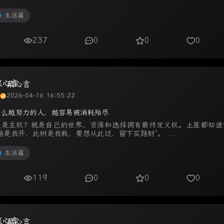
生活篇
237
0
0
0
菜心言
2026-04-16 16:55:22
什么越努力的人，越容易被消耗殆尽
么是主权？就是自己的世界、资源和选择拥有最终定义权。土匪都知道
路是我开，此树是我栽，要想从此过，留下买路财”。 ...
生活篇
119
0
0
0
菜心言