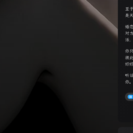
至
是
婚
对
活
你
彼
好
听
你