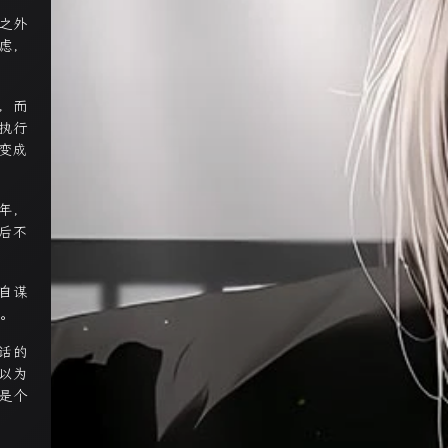
之外
虑，
，而
执行
变成
年，
后不
自谋
尾。
话的
以为
是个