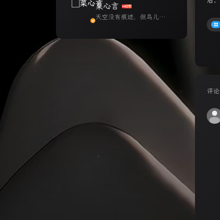
后
菜心言
天空没有痕迹，但鸟儿早
已飞过。
评论