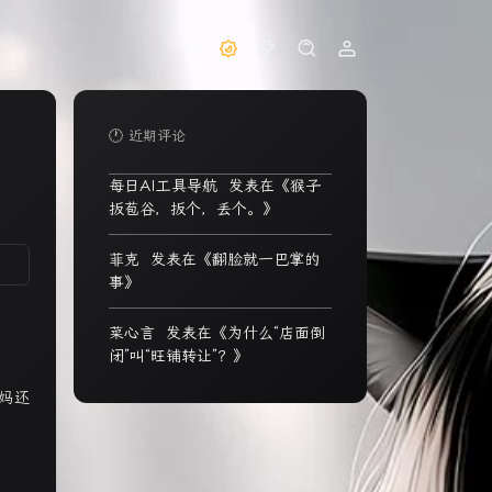
🕐 近期评论
每日AI工具导航
发表在《
猴子
扳苞谷，扳个，丢个。
》
菲克
发表在《
翻脸就一巴掌的
事
》
菜心言
发表在《
为什么“店面倒
闭”叫“旺铺转让”？
》
妈还