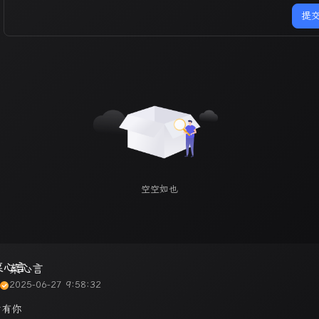
提
空空如也
菜心言
2025-06-27 9:58:32
谢有你