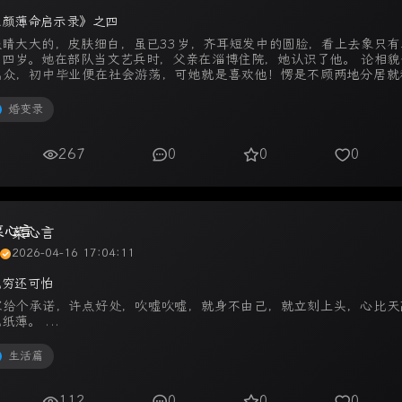
红颜薄命启示录》之四
眼睛大大的，皮肤细白，虽已33岁，齐耳短发中的圆脸，看上去象只有
、四岁。她在部队当文艺兵时，父亲在淄博住院，她认识了他。 论相貌
出众，初中毕业便在社会游荡，可她就是喜欢他！愣是不顾两地分居就
床。于是结婚后的三年 ...
婚变录
267
0
0
0
菜心言
2026-04-16 17:04:11
比穷还可怕
家给个承诺，许点好处，吹嘘吹嘘，就身不由己，就立刻上头，心比天
纸薄。 ...
生活篇
112
0
0
0