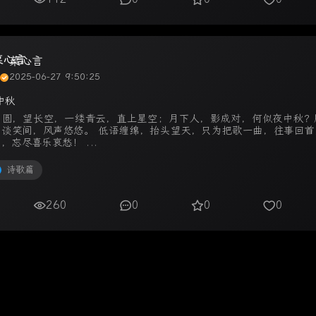
菜心言
2025-06-27 9:50:25
中秋
月圆，望长空，一缕青云，直上星空；月下人，影成对，何似夜中秋？
，谈笑间，风声悠悠。 低语缠绵，抬头望天，只为把歌一曲，往事回首
，忘尽喜乐哀愁！ ...
诗歌篇
260
0
0
0
 2023.12.27-2026
菜心言
. My personal blog by
Choy Sum
.
黔ICP备202