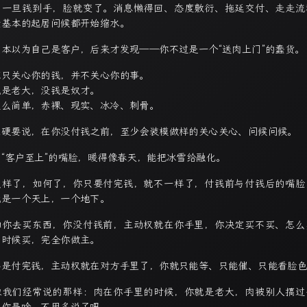
，一旦钱到手，脸就变了。消息懒得回、态度敷衍、拖延交付、走走流
最基本的起居问候都开始缩水。
原本以为自己是客户，后来才发现——你不过是一个“送肉上门”的蠢货。
家只关心你的钱，并不关心你的事。
钱是老大，没钱是奴才。
这么简单，赤裸、现实、冰冷、刺骨。
果硬要说，在你没付钱之前，至少会装模做样的关心关心、问候问候。
副“客户至上”的嘴脸，暖得像春天，能把冰雪给融化。
么样了，如何了，你只要付完钱，就不一样了，付钱前与付钱后的嘴脸
就是一个天上，一个地下。
如你去买东西，你没付钱前，主动权就在你手里，你决定买不买、怎么
么时候买，完全你做主。
要是付完钱，主动权就在对方手里了，你就只能等、只能催、只能看脸
像我们经常说的那样：肉在你手里的时候，你就是老大，肉被别人搞过