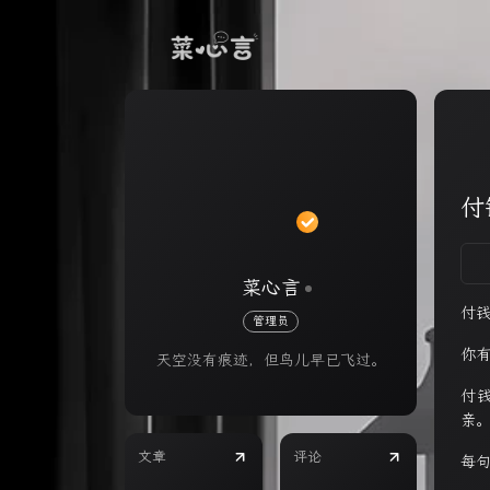
付
菜心言
付
管理员
你
天空没有痕迹，但鸟儿早已飞过。
付
亲
文章
评论
每