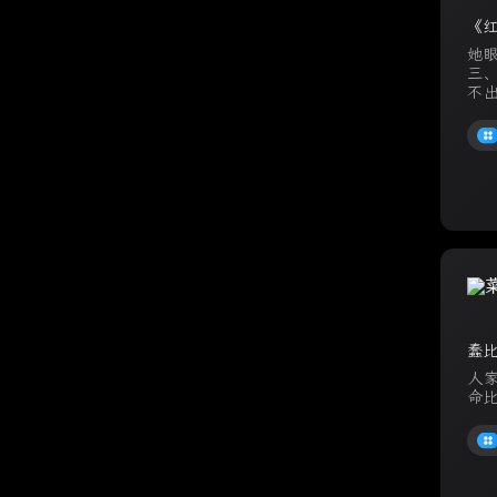
《
她
三
不
上了
蠢
人
命比