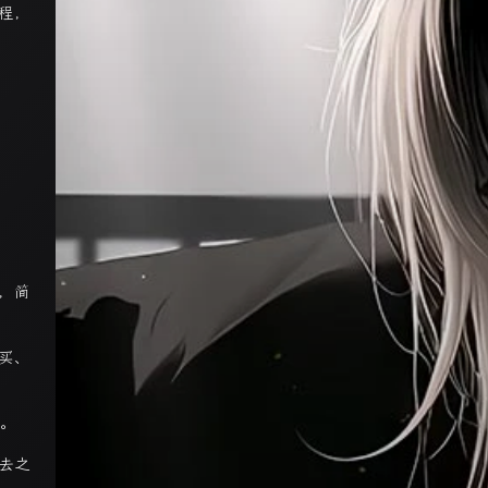
程，
，简
买、
色。
去之