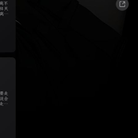
离不
样天
离不
要走
说合
走出