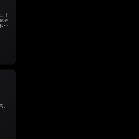
二十
他并
和他
高，