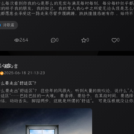
什么每次看到你我的心是那么的充实与满足每时每刻，每分每秒似乎都
你的样子我的朋友，我的知己，我的家人我心中之所爱无论头顶是怎么
我都愿意去承受这一路走来尽管步履蹒跚，跌跌撞撞感谢有你 ，始终不
相陪 ...
诗歌篇
264
0
0
0
菜心言
2025-06-18 21:13:23
么要走出“舒适区”？
什么要走出“舒适区”？ 往些年的风很大，听到大量的鼓吹论，说什么“人
舒适区”……巴拉巴拉的一大堆。 要舍得，要给予，在某段时间，要选择
的话，动动舌头，脚踏两步，这就是所谓的“舒适”。 可是压根就没让你
适区”，只是让你在 ...