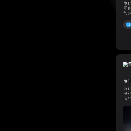
为
开
气
弃的
为什
为
出
适
“舒