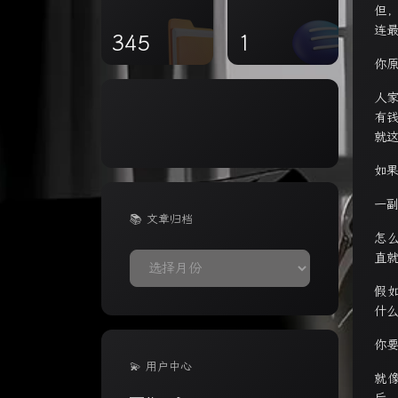
但
连
345
1
你
人
有
就
如
一
📚 文章归档
怎
直
📚
文
假
章
什
归
档
你
💫 用户中心
就