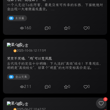
一个人无论Ta在厉害，要是没有可传承的东西，下面就绝对
会出现一大堆傻逼或蠢货。 ...
生活篇
160
0
0
0
菜心言
2025-10-06 12:17:59
笑贫不笑娼，“鸡”可以变凤凰
古代戏子的定位十分明确：下九流的“高级”妓女！不象现在，
明明是“高级妓女”，却罩个“明星”的光环变相高价卖淫。 ...
金山文集
211
0
0
0
0
菜心言
2025-06-27 10:47:57