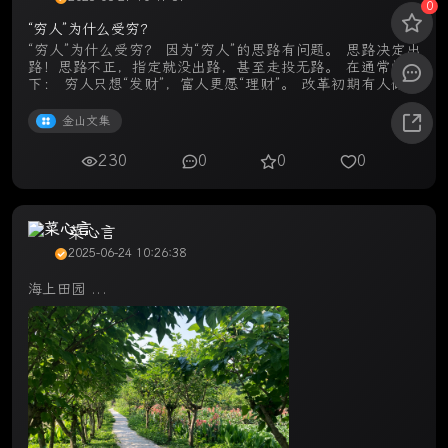
0
“穷人”为什么受穷？
“穷人”为什么受穷？ 因为“穷人”的思路有问题。 思路决定出
路！思路不正，指定就没出路，甚至走投无路。 在通常情况
下： 穷人只想“发财”，富人更愿“理财”。 改革初期有人做过
一个实验，把一百块钱分别给两个“穷人”。一个“穷人”立马叫
几个朋友 ...
金山文集
230
0
0
0
菜心言
2025-06-24 10:26:38
海上田园 ...