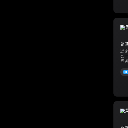
曾
近
么
审
农民
所