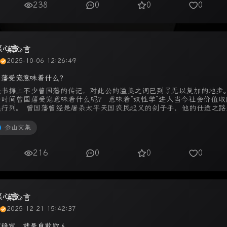
238
0
0
0
菜心言
2025-10-06 12:26:49
国藩受宠意味着什么？
来书摊上不少曾国藩的传记，对此公的溢美之词已到了无以复加的地步。
一时间曾国藩受宠意味着什么呢？ 意味着“奴性学”进入当今社会价值取
美行列。 曾国藩曾经是屠杀太平天国农民起义的刽子手，他的仕途之路
起义军的累累白骨铺就的 ...
金山文集
216
0
0
0
菜心言
2025-12-21 15:42:37
谓稳定，就是自欺欺人