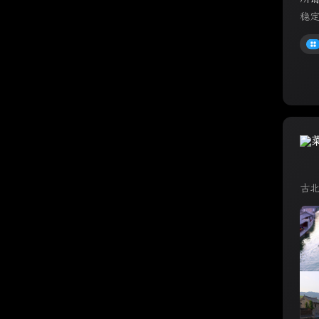
稳定
古北