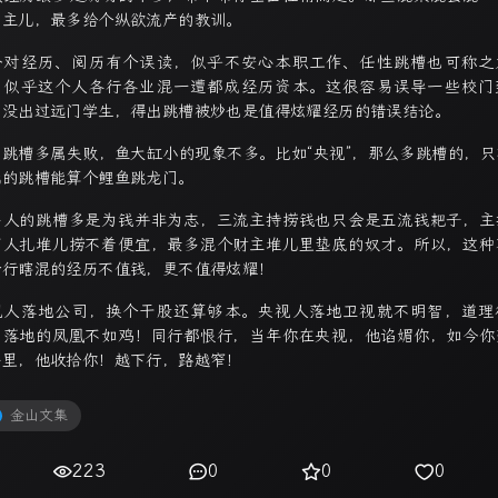
的主儿，最多给个纵欲流产的教训。
今对经历、阅历有个误读，似乎不安心本职工作、任性跳槽也可称之
，似乎这个人各行各业混一遭都成经历资本。这很容易误导一些校门
，没出过远门学生，得出跳槽被炒也是值得炫耀经历的错误结论。
多跳槽多属失败，鱼大缸小的现象不多。比如“央视”，那么多跳槽的，只
元的跳槽能算个鲤鱼跳龙门。
多人的跳槽多是为钱并非为志，三流主持捞钱也只会是五流钱耙子，主
商人扎堆儿捞不着便宜，最多混个财主堆儿里垫底的奴才。所以，这种
跨行瞎混的经历不值钱，更不值得炫耀！
视人落地公司，换个干股还算够本。央视人落地卫视就不明智，道理
：落地的凤凰不如鸡！同行都恨行，当年你在央视，他谄媚你，如今你
手里，他收拾你！越下行，路越窄！
金山文集
223
0
0
0