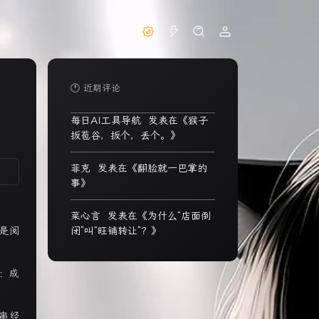
🕐 近期评论
每日AI工具导航
发表在《
猴子
扳苞谷，扳个，丢个。
》
菲克
发表在《
翻脸就一巴掌的
事
》
菜心言
发表在《
为什么“店面倒
是阅
闭”叫“旺铺转让”？
》
：成
串经