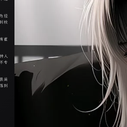
为经
到校
有崔
持人
不专
很简
落到