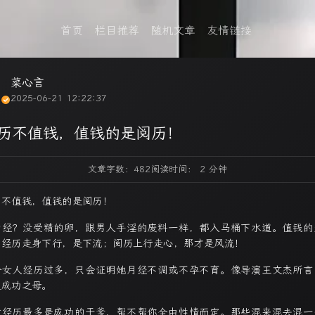
首页
栏目推荐
随机文章
友情链接
菜心言
2025-06-21 12:22:37
历不值钱，值钱的是阅历！
文章字数：482
阅读时间： 2 分钟
历不值钱，值钱的是阅历！
为经？没受精的卵，跟男人手淫的废料一样，都入马桶下水道。值钱的
！经历走身下行，是下流；阅历上行走心，那才是风流！
个女人经历过多，只会证明她月经不调或不孕不育。像导演王文杰所言
是成功之母。
败经历最多是成功的干爹，帮不帮你全由性情而定。那些混来混去混一