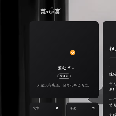
经
菜心言
经
管理员
何
天空没有痕迹，但鸟儿早已飞过。
历
一
功
文章
评论
失