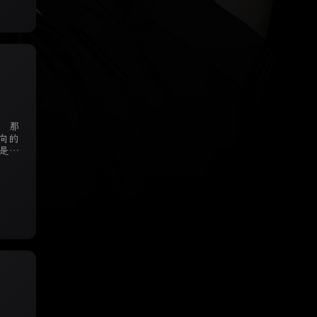
 那
向的
是由