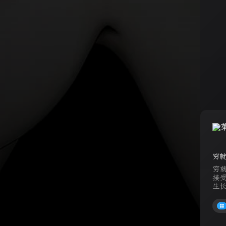
穷
穷
接
生长