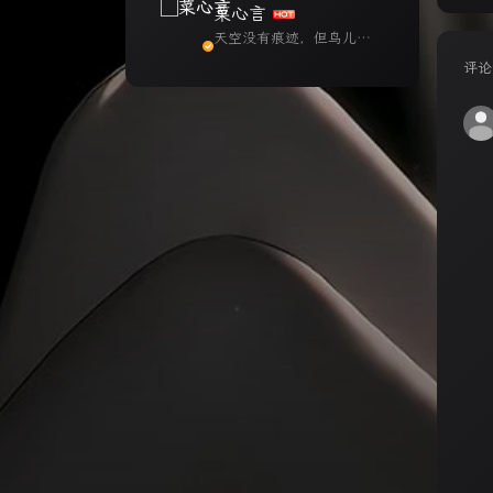
菜心言
天空没有痕迹，但鸟儿早
已飞过。
评论