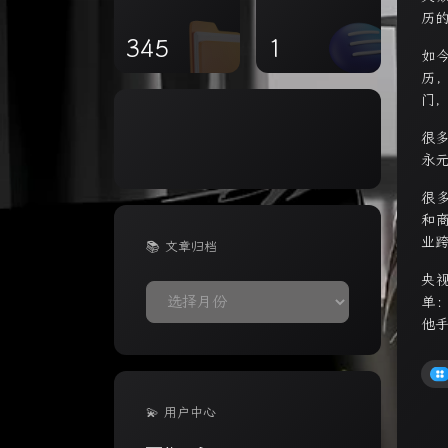
历
345
1
如
历
门
很
永
很
和
业
📚 文章归档
央
📚
单
文
他
章
归
档
💫 用户中心