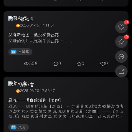
菜心言
0
2026-04-16 17:11:51
没有新地图，就没有新出路
0
父母的认知决定孩子的出路…… ...
生活篇
308
0
0
0
菜心言
2025-06-20 17:56:47
風流——明白的活着【之四】
風流——明白的活着【之四】 一部最具预测潜力顿悟潜力表
述潜力的人类智慧经典 風流明白的活着【之四】 ——《金山
夜话》脱口秀系列之二 传统文化的返璞归真；误入歧途的灵
魂救赎；纵横人生的智慧宝典；大彻大悟的超越时空！ 想做
风流人物吗？不读本书 ...
风流