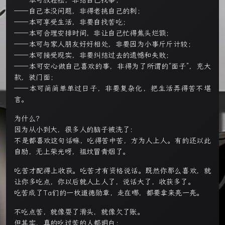
——本可放轻松，非给自己找事；
——自己本没问题，非得老挑自己的刺；
——本可享受生活，非要自找苦吃；
——本可合理安排时间，非让自己忙得焦头烂额；
——本可与家人朋友好好相处，非要因为小事斤斤计较；
——本可接受现实，非要纠结过去的遗憾和失败；
——本可安心做自己喜欢的事，非得为了所谓的“面子”，充大
款，装门面；
——本可简简单单过日子，非要复杂化，把生活弄得苦不堪
言。
为什么？
因为从小到大，很多人的脑子被洗了：
不是都喜欢这句话嘛，吃得苦中苦，方为人上人。有的还以此
自励，无上荣光呀，祖坟冒青烟了。
吃苦才配得上收获。吃苦才有资格说话。既然你那么喜欢，就
让你多吃点，你以后就人上人了，说话大了，收获多了。
吃苦成了Ta们的一枚道德勋章，走在哪，都要拿来亮一亮。
不吃点苦，就像耍了滑头，就像欠了账。
但其实，真的吃过苦的人都明白：